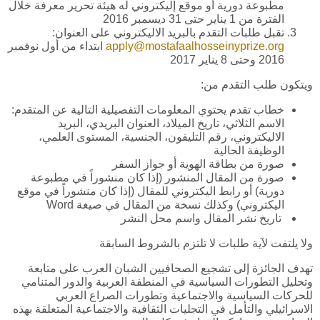
مطبوعة دورية أو موقع إليكتروني له هيئة تحرير معرفة خلال
الفترة من 1 يناير حتى 31 ديسمبر 2016
تقبل طلبات التقدم بالبريد الاليكتروني على العنوان:
apply@mostafaalhosseinyprize.org
ابتداء من أول نوفمبر
2016 وحتى 8 يناير 2017
ويتكون طلب التقدم من:
خطاب تقدم يحتوي المعلومات التفصيلية التالية عن المتقدم:
الاسم الثلاثي، تاريخ الميلاد، العنوان البريدي، البريد
الاليكتروني، رقم التليفون، الجنسية، المستوى العلمي،
الوظيفة الحالية
صورة من بطاقة الهوية أو جواز السفر
صورة من المقال المنشور (إذا كان منشوراً في مطبوعة
دورية) أو رابط اليكتروني للمقال (إذا كان منشوراً في موقع
اليكتروني) وكذلك نسخة من المقال في صيغة Word
تاريخ نشر المقال واسم محل النشر
ولا يلتفت لآية طلبات لا تلتزم بالشروط السابقة
تهدف الجائزة إلى تشجيع الصحافيين الشبان العرب على متابعة
وتحليل التطورات السياسية في المنطفة العربية والدور المتنامي
للحركات السياسية والاجتماعية وتطورات الصراع العربي
الاسرائيلي والتأمل في التجليات الثقافية والاجتماعية المتعلقة بهذه