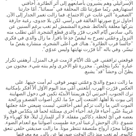
الإسرائيلي وهم يشيرون بأصابعهم إلى أثر الطائرة. أخافني
استهتارهم. ربّما صوّرتنا تلك المحلّقة في "سمائنا". أمّا جارتنا
"الصغيرة" التي غابت عن الاجتماع، فما زالت تغمر الجدار إلى الآن.
أحاول نزع صورتها العالقة في رأسي. لكن بلا جدوى، رغبة جارفة
بتركها معلّقة بالحائط. شجرة المشمش لم تغب برغم السنين عن
بالي. سادس أيّام الحرب قرّر والدي قطع الشجرة. أمّي تطلب منه
النزول وعمّتي تصرخ به ليقصّ جذعاً نافراً. ما زال والدي في فكري
"جالساً قرب الطائرة". هناك في أعلى الشجرة، منشاره يقصّ ما
تيسّر، وفي باله "أنا قرّرت نهايتها وليس عدوّي".
قوقعتي ترافقني. في تلك الأيّام لازمت غرف المنزل. أرهقني تكرار
عبارة "بكرا بتخلص". مجزرة تلو الأخرى ولم ينته شيء. مجنون من
يظنّ أن وحشاً "قد" يشبع.
ما زالت دموع والديّ وعمّتي تنهمر فوقي. لم أمت حينها. على
العكس قرّرت الهرب. أبلغتني أمّي منذ اليوم الأوّل ألاّ أفكر بإمكانية
ترك الجنوب. أخبرتني أنّ هزيمتنا الأبديّة تكمن في دخول الصهاينة
إلى بيوت بلا أهلها. اقتنعت إلى حدّ ما. لكن أصوات القصف ورائحة
الموت التي ما زالت تزكم أنفي أخافتني. لبست ضيعتي حلّة جعلتها
غريبةً عنّي. أحياء فارغة. أحياء أخرى ممتلئة لحماً قد يتكدّس فوق
بعضه في أيّ لحظة. دكاكين مقفلة. لا أثر للمنازل ليلاً، فلا كهرباء ولا
شموع. ذاك الوحش أرعبنا لدرجة طمست أصواتنا مع انعدام الضوء.
تحوّلنا مجرّد أرواح ملتصقة تنتظر موتاً. ما زالت صديقتي خلفي تنعق
كالبوم. لم تغب منذ ذاك الوقت صورتها عن بالي. مع معرفتها