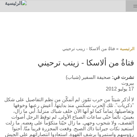
Skip to search
تجاوز إلى المحتوى الرئيسي
toggle
أنت هنا
الرئيسية
»
فتاةٌ من ألاسكا - زينب ترحيني
فتاةٌ من ألاسكا - زينب ترحيني
نشرت في:
صحيفة السفير (شباب)
بيروت
17 يوليو 2012
لا أذكر شيئاً من حرب تمّوز. لم أتمكّن من نظم التفاصيل على شكل
"ذكريات". تلك الحرب تسكنني منذ بدايتها. أعيش رعبها وخوفها
وتفاصيلها. تماماً كما لو أنها الآن خلف شباك منزلنا. أبي ما زال،
بعينيّ، نائماً حتّى ساعات الصباح الأولى. لم توقظ الرجل أصوات
القصف، ولا شحوب وجهي. ما زال حيّنا متكوّماً على بعضه. ما زلت
أستعيد نكات جيراننا ذاك الصبح. وقعت المجزرة قريباً منّا. أحنوا
رؤوسهم واستمروا برشف القهوة. استعادوا انتصاراتهم على الجيش