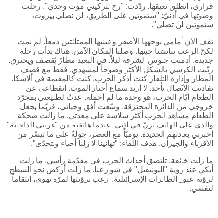
قراري، انطلق نعيقها. ردّدت: "رح تتركيني موت وحدي". رحلت
وصوتها في أذنيّ: "ستموتين على الطريق، لن تصلي بيروت،
ستموتين لن تصلي".
تقف الآن أمامي بوجهها الأصفر وعينيها الممتلئتين دمعاً. لم نمت
لكنّ الرعب تناتشنا حينها. وصلنا المكان الآمن. هناك بدأت رحلة
جديدة. أدمنت جلوس الشرفة ليلاً. في البعيد مطارٌ يُقصف ويحترق.
رتّبت الكرسي بالشكل الأكثر وضوحاً لمشهدي. فقط مع قصف
المطار وإدارة التلفاز كنت أذكر الحرب. كنت كالمقيمة في ألاسكا.
تفاديت الاتّصال بأحد. لا أريد سماع أخبار الموت. انقطاعي عن
الطعام أيّام الحرب، هو وحده ما لم أحمله. عدتُ لطبيعتي بمجرّد
خروجي من الدائرة المحترقة. وسّعت أفق وجباتي، فربّما يجعل
الطعام مشاهد الحرب أكثر سلاسة على معدتي. ما زالت ضحكة
والدي على الهاتف ترنّ في أذني. عندما هاتفته من "غربتي الداخلية".
أخبرني بعادتهم الجديدة. يوميّاً مع العصر، جولةٌ على ما تيسّر من
الأقرباء والجيران. هدف اللقاء: "تهانينا لا زلنا أحياء ونتحدّى".
ما زلت خائفة. تلتصق أحداث الحرب في مقدّمة رأسي. ما زلت
أبكي عند رؤية "اليونيفيل" في شوارعنا. ما زلت أركض نحو السطح
لرؤية عبور الطائرات الإسرائيلية. أرغب برؤيتها لمرّة تهوي، انتقاماً
لنفسي.